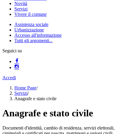
Novità
Servizi
Vivere il comune
Assistenza sociale
Urbanizzazione
Accesso all'informazione
Tutti gli argomenti...
Seguici su
Accedi
Home Page
/
Servizi
/
Anagrafe e stato civile
Anagrafe e stato civile
Documenti d'identità, cambio di residenza, servizi elettorali,
cimiteriali e certificati per nascita, matrimoni e unioni civili.