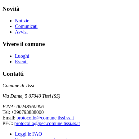
Novità
Notizie
Comunicati
Avvisi
Vivere il comune
Luoghi
Eventi
Contatti
Comune di Tissi
Via Dante, 5 07040 Tissi (SS)
P.IVA: 00248560906
Tel: +390793888000
Email:
protocollo@comune.tissi.ss.it
PEC:
protocollo@pec.comune.tissi.ss.it
Leggi le FAQ