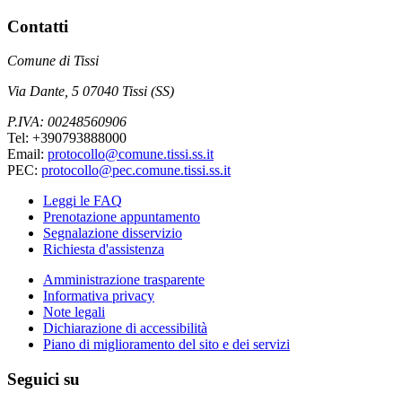
Contatti
Comune di Tissi
Via Dante, 5 07040 Tissi (SS)
P.IVA: 00248560906
Tel: +390793888000
Email:
protocollo@comune.tissi.ss.it
PEC:
protocollo@pec.comune.tissi.ss.it
Leggi le FAQ
Prenotazione appuntamento
Segnalazione disservizio
Richiesta d'assistenza
Amministrazione trasparente
Informativa privacy
Note legali
Dichiarazione di accessibilità
Piano di miglioramento del sito e dei servizi
Seguici su