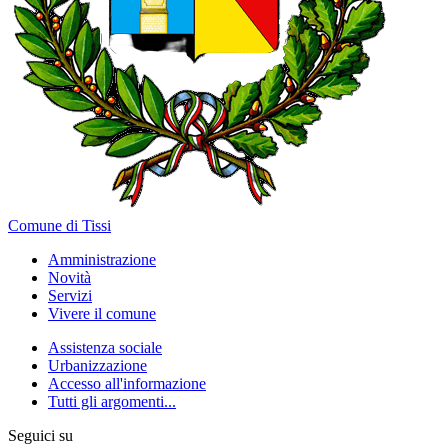
Comune di Tissi
Amministrazione
Novità
Servizi
Vivere il comune
Assistenza sociale
Urbanizzazione
Accesso all'informazione
Tutti gli argomenti...
Seguici su