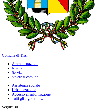
Comune di Tissi
Amministrazione
Novità
Servizi
Vivere il comune
Assistenza sociale
Urbanizzazione
Accesso all'informazione
Tutti gli argomenti...
Seguici su