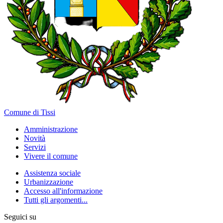
Comune di Tissi
Amministrazione
Novità
Servizi
Vivere il comune
Assistenza sociale
Urbanizzazione
Accesso all'informazione
Tutti gli argomenti...
Seguici su