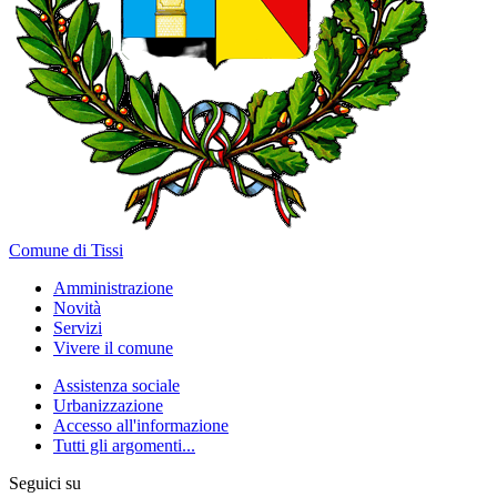
Comune di Tissi
Amministrazione
Novità
Servizi
Vivere il comune
Assistenza sociale
Urbanizzazione
Accesso all'informazione
Tutti gli argomenti...
Seguici su