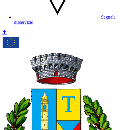
Segnala
disservizio