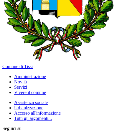
Comune di Tissi
Amministrazione
Novità
Servizi
Vivere il comune
Assistenza sociale
Urbanizzazione
Accesso all'informazione
Tutti gli argomenti...
Seguici su