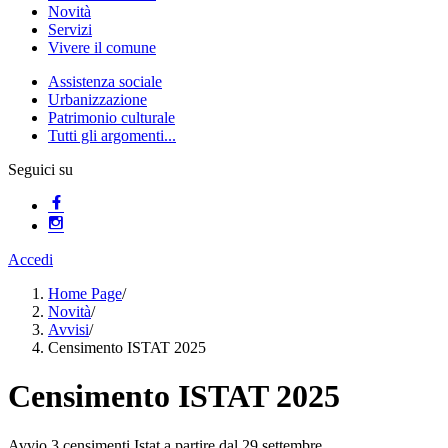
Novità
Servizi
Vivere il comune
Assistenza sociale
Urbanizzazione
Patrimonio culturale
Tutti gli argomenti...
Seguici su
Accedi
Home Page
/
Novità
/
Avvisi
/
Censimento ISTAT 2025
Censimento ISTAT 2025
Avvio 3 censimenti Istat a partire dal 29 settembre