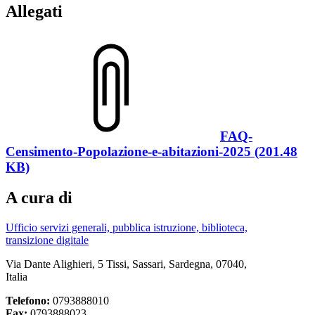
Allegati
FAQ-
Censimento-Popolazione-e-abitazioni-2025 (201.48
KB)
A cura di
Ufficio servizi generali, pubblica istruzione, biblioteca,
transizione digitale
Via Dante Alighieri, 5 Tissi, Sassari, Sardegna, 07040,
Italia
Telefono:
0793888010
Fax:
0793888023