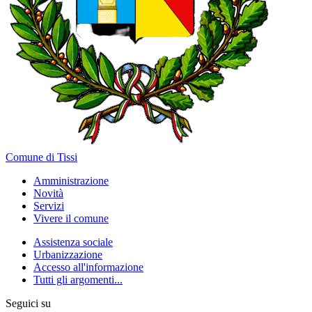
Comune di Tissi
Amministrazione
Novità
Servizi
Vivere il comune
Assistenza sociale
Urbanizzazione
Accesso all'informazione
Tutti gli argomenti...
Seguici su