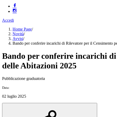
Accedi
Home Page
/
Novità
/
Avvisi
/
Bando per conferire incarichi di Rilevatore per il Censimento 
Bando per conferire incarichi d
delle Abitazioni 2025
Pubblicazione graduatoria
Data:
02 luglio 2025