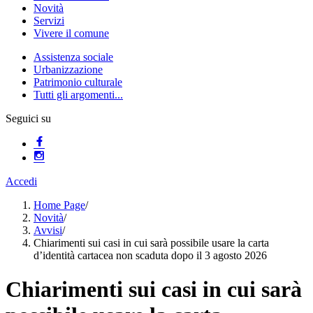
Novità
Servizi
Vivere il comune
Assistenza sociale
Urbanizzazione
Patrimonio culturale
Tutti gli argomenti...
Seguici su
Accedi
Home Page
/
Novità
/
Avvisi
/
Chiarimenti sui casi in cui sarà possibile usare la carta
d’identità cartacea non scaduta dopo il 3 agosto 2026
Chiarimenti sui casi in cui sarà