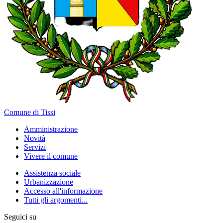
Comune di Tissi
Amministrazione
Novità
Servizi
Vivere il comune
Assistenza sociale
Urbanizzazione
Accesso all'informazione
Tutti gli argomenti...
Seguici su