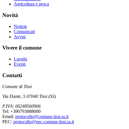
Agricoltura e pesca
Novità
Notizie
Comunicati
Avvisi
Vivere il comune
Luoghi
Eventi
Contatti
Comune di Tissi
Via Dante, 5 07040 Tissi (SS)
P.IVA: 00248560906
Tel: +390793888000
Email:
protocollo@comune.tissi.ss.it
PEC:
protocollo@pec.comune.tissi.ss.it